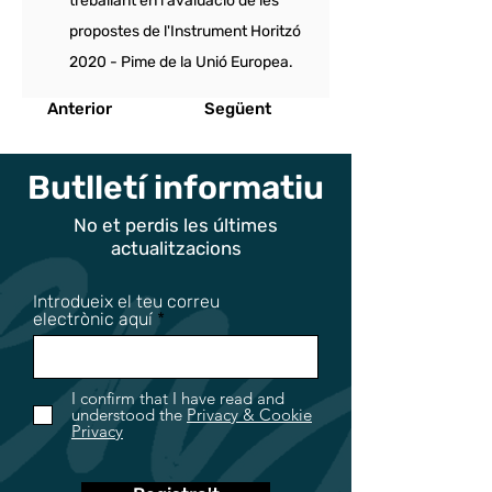
treballant en l'avaluació de les 
propostes de l'Instrument Horitzó 
2020 - Pime de la Unió Europea.
Anterior
Següent
Butlletí informatiu
No et perdis les últimes
actualitzacions
Introdueix el teu correu
electrònic aquí
I confirm that I have read and
understood the
Privacy & Cookie
Privacy