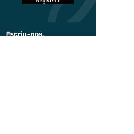
Registra't
Escriu-nos
.
Per a qualsevol informació sobre les
activitats del GreenHost, per a més detalls
sobre els nostres projectes o sobre les
nostres destinacions Slow Tourism, ompliu
el formulari!
Ens posarem en contacte amb tu
ràpidament!
Nom
Email