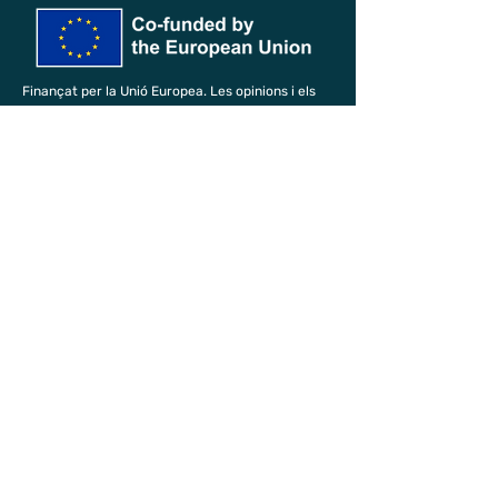
Finançat per la Unió Europea. Les opinions i els
punts de vista expressats només comprometen
el(s) seu(s) autor(s) i no reflecteixen
necessàriament els de la Unió Europea ni els de
l'Agència Executiva Europea d’Educació i Cultura
(EACEA). Ni la Unió Europea ni l’EACEA poden ser
considerats responsables d’aquests.
Segueix-nos
.
Facebook