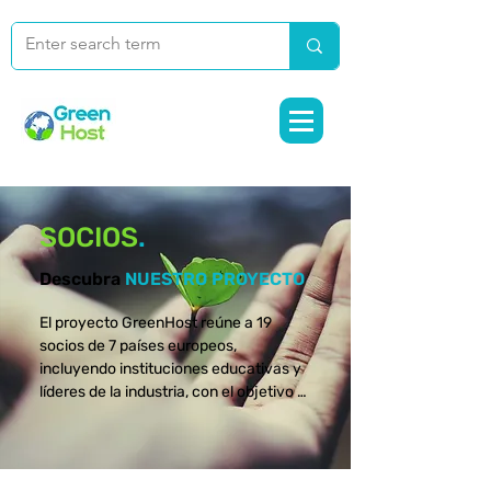
SOCIOS
.
Descubra
NUESTRO PROYECTO
El proyecto GreenHost reúne a 19 
socios de 7 países europeos, 
incluyendo instituciones educativas y 
líderes de la industria, con el objetivo 
de promover competencias 
sostenibles en la gestión del turismo y 
la hotelería. Descubre a las personas y 
organizaciones que hacen realidad 