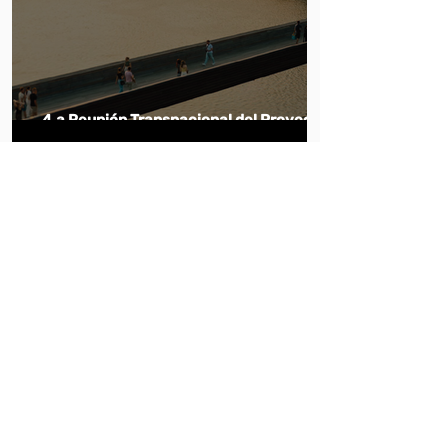
4.a Reunión Transnacional del Proyecto
(TPM), los días 19 y20 de Mayo de 2026
28 may
3 min de lectura
Las habilidades como eje central: la