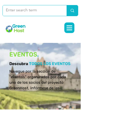
EVENTOS
.
Descubra
TODOS LOS EVENTOS
Navegue por la sección de 
"eventos" organizados por cada 
uno de los socios del proyecto 
GreenHost, infórmese de las 
actividades y elija aquellas en las 
que desee participar o solicitar 
más información .....