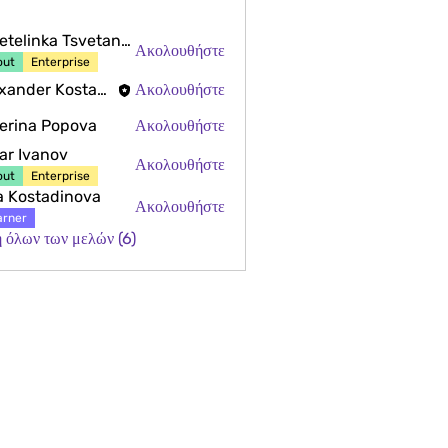
Tsvetelinka Tsvetanova
Ακολουθήστε
out
Enterprise
Alexander Kostadinov
Ακολουθήστε
er Kostadinov
erina Popova
Ακολουθήστε
a Popova
ar Ivanov
Ακολουθήστε
vanov
out
Enterprise
ia Kostadinova
Ακολουθήστε
stadinova
arner
 όλων των μελών (6)