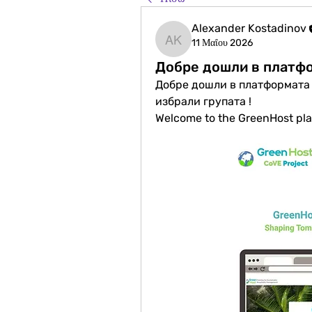
Alexander Kostadinov
11 Μαΐου 2026
Alexander Kostadinov
Добре дошли в платфо
Добре дошли в платформата 
избрали групата !
Welcome to the GreenHost pla