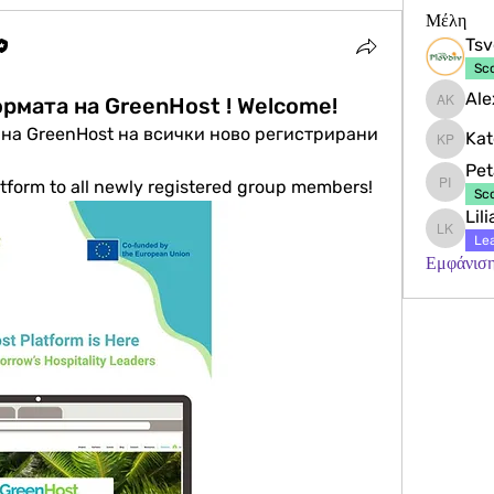
Μέλη
Sc
рмата на GreenHost ! Welcome!
Alexand
на GreenHost на всички ново регистрирани 
Kat
Katerin
Pet
tform to all newly registered group members!
Petar I
Sc
Lil
Lilia Ko
Le
Εμφάνιση