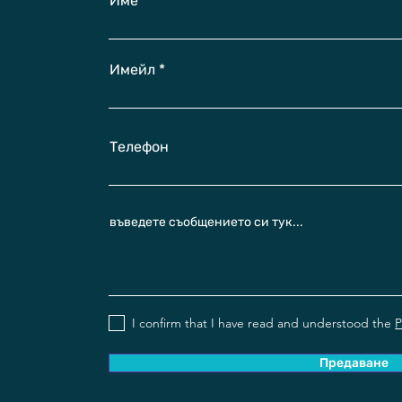
Име
Имейл
Телефон
въведете съобщението си тук...
I confirm that I have read and understood the
P
Предаване