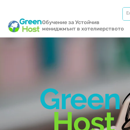
Обучение за Устойчив
мениджмънт в хотелиерството
Green
Host