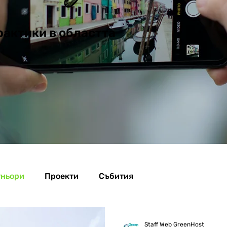
рактики в областта
тньори
Проекти
Cъбития
Staff Web GreenHost