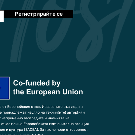
Регистрирайте се
 от Европейския съюз. Изразените възгледи и
е принадлежат изцяло на техния(ите) автор(и) и
т непременно възгледите и мненията на
 съюз или на Европейската изпълнителна агенция
ие и култура (EACEA). За тях не носи отговорност