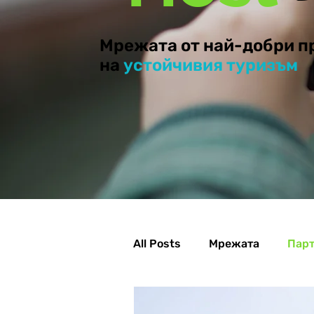
Мрежата от най-добри п
на
устойчивия туризъм
All Posts
Мрежата
Пар