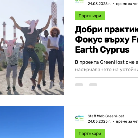
24.03.2025 г.
време за че
Партньори
Добри практик
Фокус върху Fr
Earth Cyprus
В проекта GreenHost сме
насърчаването на устойч
туристическата индустрия
хотелиерските...
Staff Web GreenHost
24.03.2025 г.
време за че
Партньори