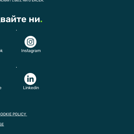
йският съюз, нито EACEA.
вайте ни
.
ok
Instagram
e
Linkedin
COOKIE POLICY
SE