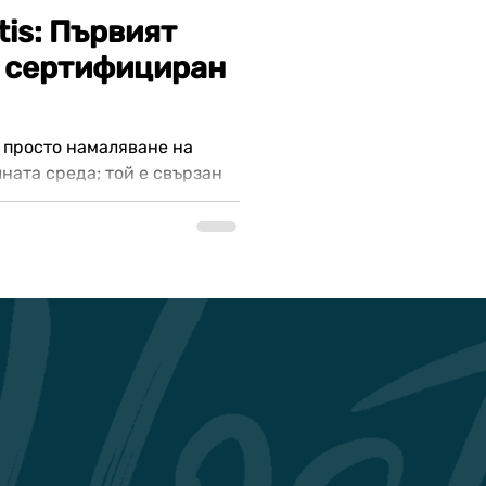
tis: Първият
, сертифициран
 просто намаляване на
ната среда; той е свързан
ирано и...