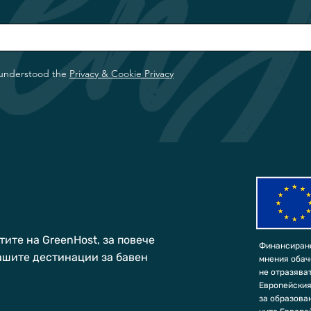
 understood the
Privacy & Cookie Privacy
ите на GreenHost, за повече
Финансирано
ашите дестинации за бавен
мнения обач
не отразява
Европейския
за образован