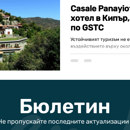
Casale Panayio
хотел в Кипър
по GSTC
Устойчивият туризъм не е
въздействието върху окол
със създаването на баланс
Бюлетин
Не пропускайте последните актуализации