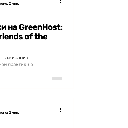
тене: 2 мин.
и на GreenHost:
iends of the
 ангажирани с
иви практики в
, като гарантираме, че
тене: 2 мин.