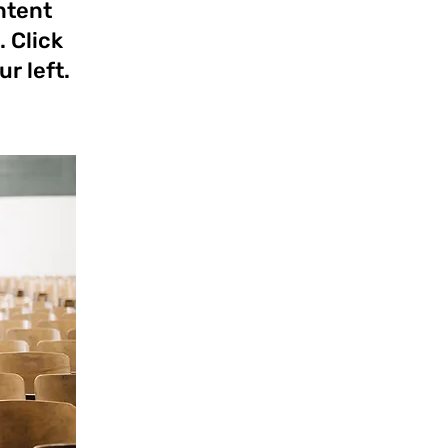
ontent
 Click
r left.