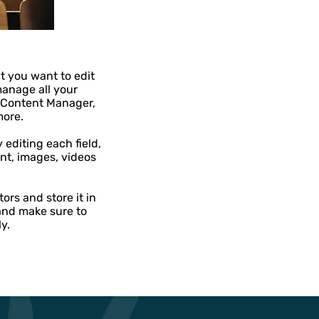
at you want to edit
manage all your
e Content Manager,
more.
 editing each field,
ent, images, videos
ors and store it in
and make sure to
y.