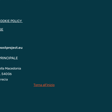
COOKIE POLICY
SE
hostproject.eu
PRINCIPALE
ella Macedonia
, 54006
recia
Torna all'inizio