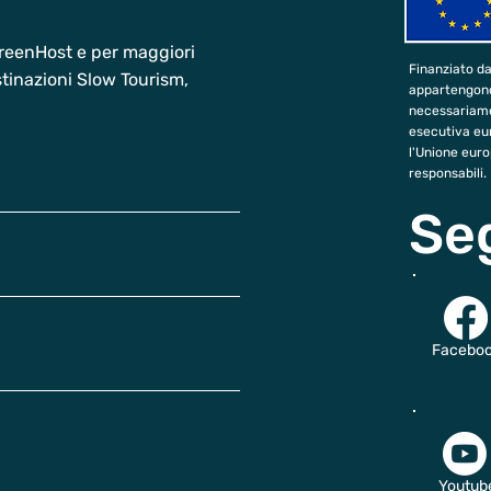
 GreenHost e per maggiori
Finanziato da
estinazioni Slow Tourism,
appartengono, 
necessariamen
esecutiva eur
l'Unione eur
responsabili.
Se
Facebo
Youtub