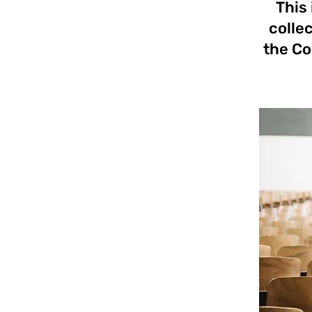
This 
colle
the Co