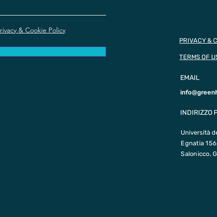
rivacy & Cookie Policy
PRIVACY & 
TERMS OF U
EMAIL
info@green
INDIRIZZO 
Università d
Egnatia 156
Salonicco, G