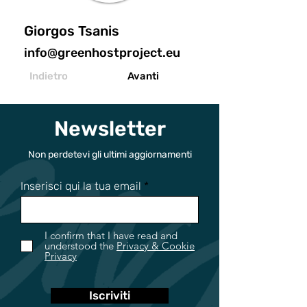
Giorgos Tsanis
info@greenhostproject.eu
Indietro
Avanti
Newsletter
Non perdetevi gli ultimi aggiornamenti
Inserisci qui la tua email
I confirm that I have read and
understood the
Privacy & Cookie
Privacy
Iscriviti