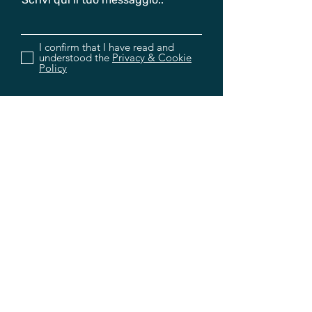
I confirm that I have read and
understood the
Privacy & Cookie
Policy
Invia
Finanziato dall'Unione europea. Le opinioni
espresse appartengono, tuttavia, al solo o ai soli
autori e non riflettono necessariamente le
opinioni dell'Unione europea o dell’Agenzia
esecutiva europea per l’istruzione e la cultura
(EACEA). Né l'Unione europea né l'EACEA possono
esserne ritenute responsabili.