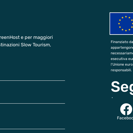
 GreenHost e per maggiori
Finanziato da
estinazioni Slow Tourism,
appartengono, 
necessariamen
esecutiva eur
l'Unione eur
responsabili.
Se
Facebo