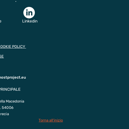
e
Linkedin
COOKIE POLICY
SE
hostproject.eu
PRINCIPALE
ella Macedonia
, 54006
recia
Torna all'inizio