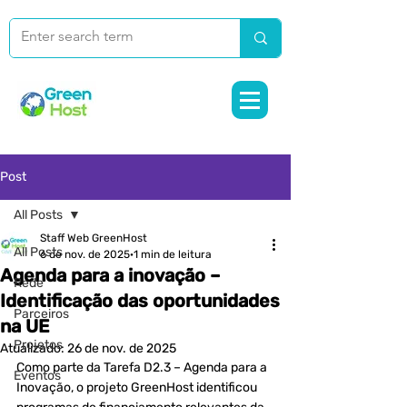
Post
All Posts
Staff Web GreenHost
All Posts
6 de nov. de 2025
1 min de leitura
Agenda para a inovação –
Rede
Identificação das oportunidades
Parceiros
na UE
Projetos
Atualizado:
26 de nov. de 2025
Como parte da Tarefa D2.3 – Agenda para a 
Eventos
Inovação, o projeto GreenHost identificou