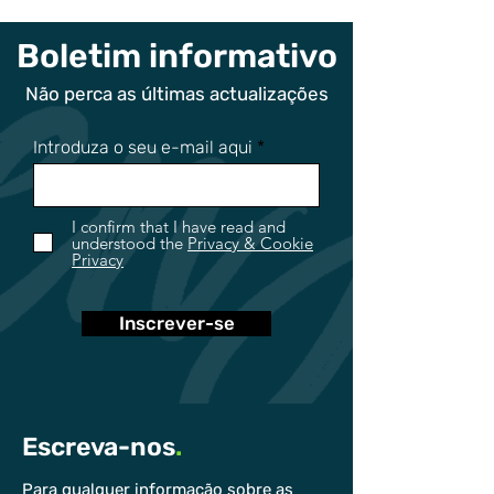
sostenibilitat en
19 e 20 de maio
l’educació turística i
Boletim informativo
hotelera
Não perca as últimas actualizações
Introduza o seu e-mail aqui
I confirm that I have read and
understood the
Privacy & Cookie
Privacy
Inscrever-se
Escreva-nos
.
Para qualquer informação sobre as